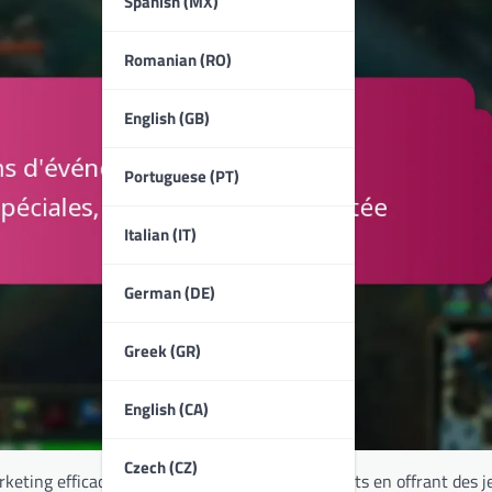
Spanish (MX)
Romanian (RO)
English (GB)
Portuguese (PT)
Italian (IT)
German (DE)
Greek (GR)
English (CA)
Czech (CZ)
eting efficaces conçues pour engager les clients en offrant des j