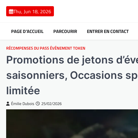
Skip
to
Thu, Jun 18, 2026
content
PAGE D’ACCUEIL
PARCOURIR
ENTRER EN CONTACT
RÉCOMPENSES DU PASS ÉVÉNEMENT TOKEN
Promotions de jetons d’é
saisonniers, Occasions sp
limitée
Émilie Dubois
25/02/2026