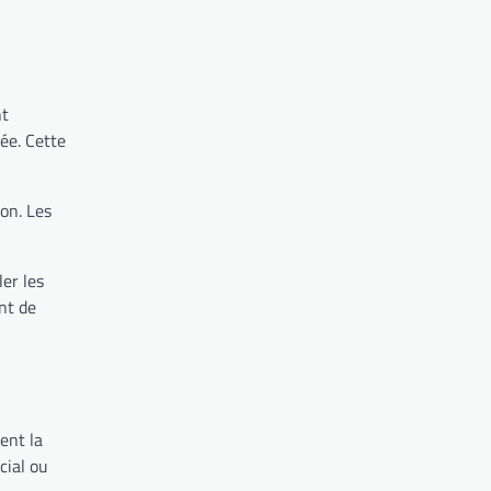
nt
ée. Cette
on. Les
er les
nt de
ent la
cial ou