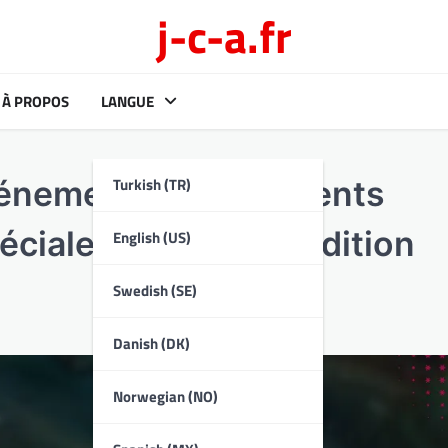
j-c-a.fr
À PROPOS
LANGUE
Turkish (TR)
vénements : Événements
éciales, Jetons en édition
English (US)
Swedish (SE)
Danish (DK)
Norwegian (NO)