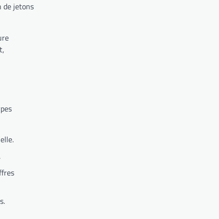
n de jetons
ure
t,
ypes
elle.
.
ffres
s.