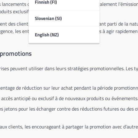
Finnish (FI)
es lancements de produits. Elles impliquent généralement l’émissio
duits exclusifs ou des expériences spéciales.
Slovenian (SI)
ent des clients et d’augmenter les ventes en tirant parti de la nat
gence, les entreprises peuvent inciter les clients à agir rapidemen
English (NZ)
s promotions
rises peuvent utiliser dans leurs stratégies promotionnelles. Les t
centage de réduction sur leur achat pendant la période promotionn
 accès anticipé ou exclusif à de nouveaux produits ou événements
s jetons pour les échanger contre des réductions futures ou des o
aux clients, les encourageant à partager la promotion avec d’autre