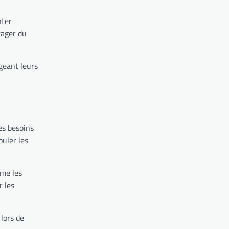
nter
tager du
geant leurs
es besoins
uler les
mme les
r les
lors de