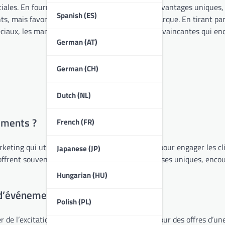
éciales. En fournissant des récompenses ou des avantages uniques,
Spanish (ES)
s, mais favorisent également la fidélité à la marque. En tirant par
ciaux, les marques peuvent créer des offres convaincantes qui e
German (AT)
German (CH)
Dutch (NL)
ements ?
French (FR)
keting qui utilisent
des jetons
à durée limitée pour engager les cli
Japanese (JP)
 offrent souvent des avantages ou des récompenses uniques, enco
Hungarian (HU)
s d’événements
Polish (PL)
 de l’excitation et un sentiment d’urgence autour des offres d’u