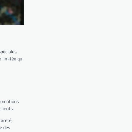
péciales,
 limitée qui
promotions
lients.
rareté,
ue des