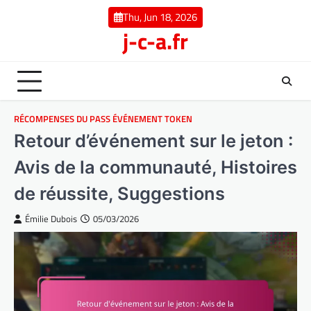
Skip
Thu, Jun 18, 2026
to
j-c-a.fr
content
RÉCOMPENSES DU PASS ÉVÉNEMENT TOKEN
Retour d’événement sur le jeton :
Avis de la communauté, Histoires
de réussite, Suggestions
Émilie Dubois
05/03/2026