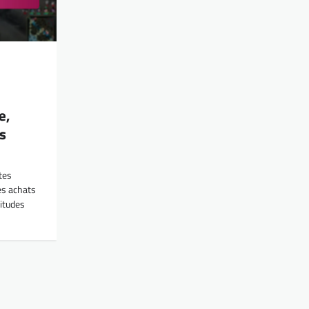
e,
s
tes
es achats
itudes