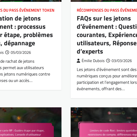
S DU PASS ÉVÉNEMENT TOKEN
RÉCOMPENSES DU PASS ÉVÉNEM
tion de jetons
FAQs sur les jetons
ment : processus
d’événement : Quest
r étape, problèmes
courantes, Expérienc
s, dépannage
utilisateurs, Réponse
d’experts
ois
05/03/2026
de rachat de jetons
Émilie Dubois
03/03/2026
 permet aux utilisateurs
Les jetons d’événement sont des 
es jetons numériques contre
numériques conçus pour améliorer
nses ou un accès…
participation et l’engagement lors
événements, offrant des…