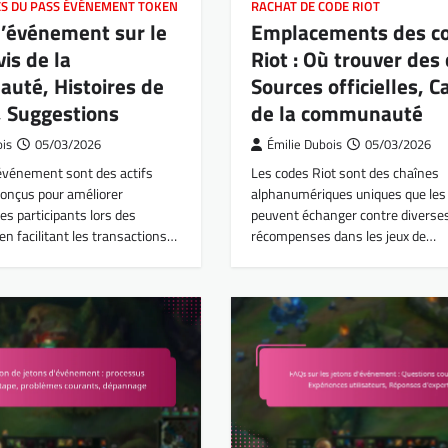
S DU PASS ÉVÉNEMENT TOKEN
RACHAT DE CODE RIOT
d’événement sur le
Emplacements des c
vis de la
Riot : Où trouver des
uté, Histoires de
Sources officielles, 
, Suggestions
de la communauté
ois
05/03/2026
Émilie Dubois
05/03/2026
’événement sont des actifs
Les codes Riot sont des chaînes
onçus pour améliorer
alphanumériques uniques que les
des participants lors des
peuvent échanger contre diverse
n facilitant les transactions…
récompenses dans les jeux de…