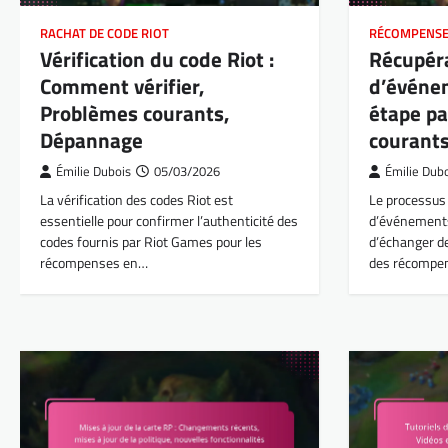
RACHAT DE CODE RIOT
RÉCOMPENSE
Vérification du code Riot :
Récupéra
Comment vérifier,
d’événe
Problèmes courants,
étape pa
Dépannage
courant
Émilie Dubois
05/03/2026
Émilie Dub
La vérification des codes Riot est
Le processus 
essentielle pour confirmer l’authenticité des
d’événements
codes fournis par Riot Games pour les
d’échanger d
récompenses en…
des récompe