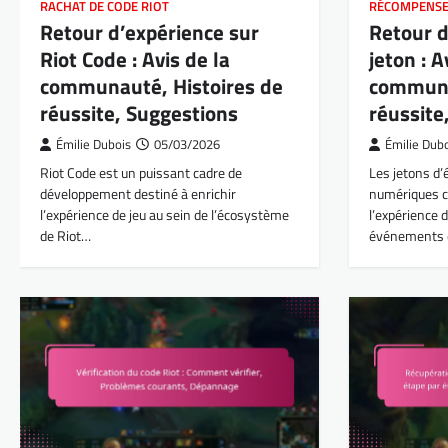
RACHAT DE CODE RIOT
RÉCOMPENSE
Retour d’expérience sur
Retour 
Riot Code : Avis de la
jeton : A
communauté, Histoires de
communa
réussite, Suggestions
réussite
Émilie Dubois
05/03/2026
Émilie Dub
Riot Code est un puissant cadre de
Les jetons d
développement destiné à enrichir
numériques c
l’expérience de jeu au sein de l’écosystème
l’expérience 
de Riot…
événements e