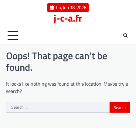
Skip
Thu, Jun 18, 2026
to
j-c-a.fr
content
Oops! That page can’t be
found.
It looks like nothing was found at this location. Maybe try a
search?
Search
for: